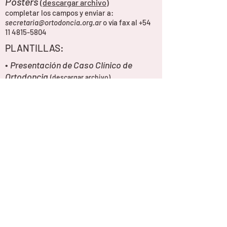
Pósters
(descargar archivo)
completar los campos y enviar a:
secretaria@ortodoncia.org.ar
o vía fax al
+54
11 4815-5804
PLANTILLAS:
•
Presentación de Caso Clínico de
Ortodoncia
(
descargar archivo
)
•
Presentación de Caso Clínico de
Ortodoncia
con Alineadores
(
descargar
archivo)
•
Revisión bibliográfica
(
descargar
archivo
)
•
Trabajo de investigación
(
descargar
archivo
)